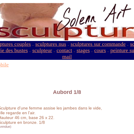
ptures couples
.
sculptures nus
.
sculptures sur commande
.
s
ie des bustes
.
sculpteur
.
contact
.
stages
.
cours
.
peinture s
mail
bile
Aubord 1/8
Sculpture d'une femme assise les jambes dans le vide,
lle regarde en l'air.
Hauteur 46 cm, base 26 x 22.
Sculpture en bronze. 1/8
vendue)