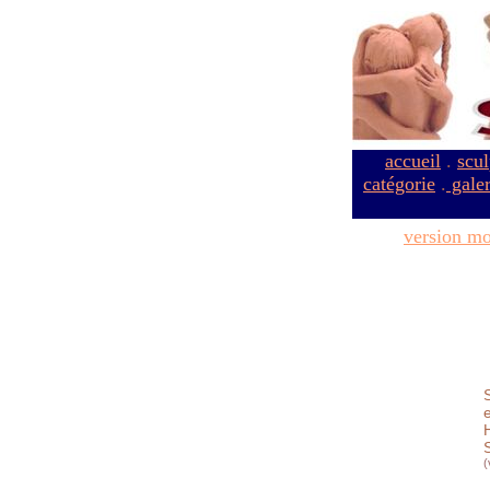
accueil
.
scul
catégorie
.
galer
version mo
e
(