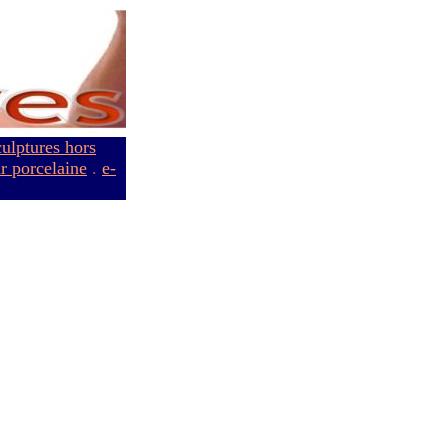
culptures hors
ur porcelaine
.
e-