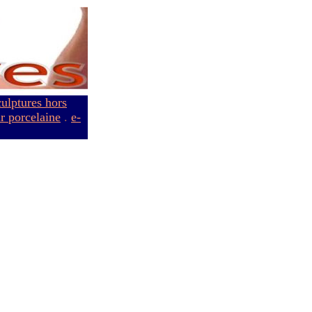
culptures hors
ur porcelaine
.
e-