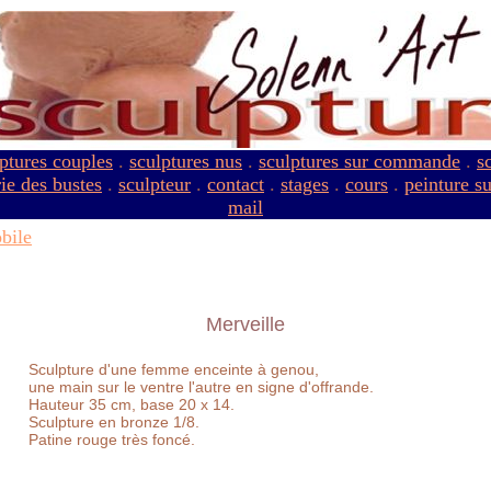
ptures couples
.
sculptures nus
.
sculptures sur commande
.
s
ie des bustes
.
sculpteur
.
contact
.
stages
.
cours
.
peinture s
mail
bile
Merveille
Sculpture d'une femme enceinte à genou,
une main sur le ventre l'autre en signe d'offrande.
Hauteur 35 cm, base 20 x 14.
Sculpture en bronze 1/8.
Patine rouge très foncé.