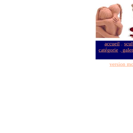
accueil
.
scul
catégorie
.
galer
version mo